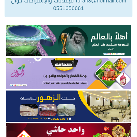
turaif3@hotmail.com للإعلانات والإشتراكات جوال
0551656661