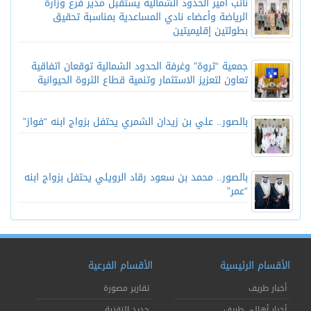
نائب أمير الحدود الشمالية يستقبل مدير فرع وزارة
الرياضة وأعضاء نادي المساعدية بمناسبة تحقيق
بطولتين إقليميتين
جمعية “ثروة” وغرفة الحدود الشمالية توقعان اتفاقية
تعاون لتعزيز الاستثمار وتنمية قطاع الثروة الحيوانية
بالصور.. علي بن زيدان الشمري يحتفل بزواج ابنه “فواز”
بالصور.. محمد بن سعود رقاد الرويلي يحتفل بزواج ابنه
“عمر”
الأقسام الرئيسية
الأقسام الفرعية
أخبار طريف
تقارير مصورة
أخبار أهالي طريف
جديد التقنية