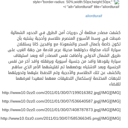
" style="border-radius: 50%;width:50px;height:50px;"
alt="allordturaif" title="allordturaif" />
allordturaif
كشفت مصادر مطلعة أن دوريات أمن الطرق في الحدود الشمالية
ضبطت في وسط الأسبوع المنصرم طلاسم وأحجبة يشتبه بأن
تكون خاصة بأعمال السحر والشعوذة مع وافدين كانا يستقلان
سيارة أثناء محاولة دخولهما مدينة عرعر قادمة من جهة الغرب على
طريق الشمال الدولي وأضافت نفس المصادر أنه وبعد استيقاف
سيارة يقودها وافد من جنسية أسيوية وبرفقته وافد أخر من نفس
الجنسية وبعد الاشتباه بوضعهما تم تفتيشهما الأمر الذي ساهم
بالكشف عن تلك الطلاسم والأحجبة وتم التحفظ عليهما وتحويلهما
للجهات المختصة لإستكمال التحقيقات معهما تمهيدا لعرضهما
للقضاء
[IMG]http://www10.0zz0.com/2011/01/30/07/199016382.jpg[/IMG]
[IMG]http://www10.0zz0.com/2011/01/30/07/536640587.jpg[/IMG]
[IMG]http://www10.0zz0.com/2011/01/30/07/408787873.jpg[/IMG]
[IMG]http://www10.0zz0.com/2011/01/30/07/585366345.png[/IMG]